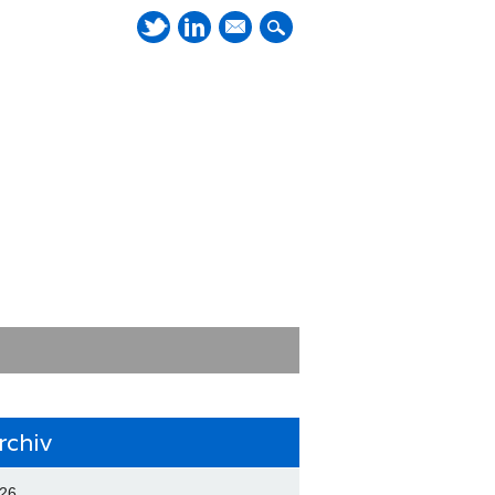
Mail
rchiv
26